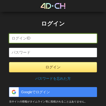
ログイン
ログイン
パスワードを忘れた方
Googleでログイン
当サイトの情報がタイムライン等に投稿されることはありません。