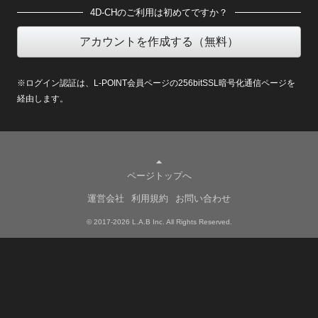
4D-CHのご利用は初めてですか？
アカウントを作成する（無料）
※ログイン認証は、L-POINT会員ページの256bitSSL暗号化通信ページを
経由します。
ページトップへ
運営会社
利用規約
お問い合わせ
© 2017-2026 L.A.B Inc. All Rights Reserved.