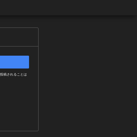
投稿されることは