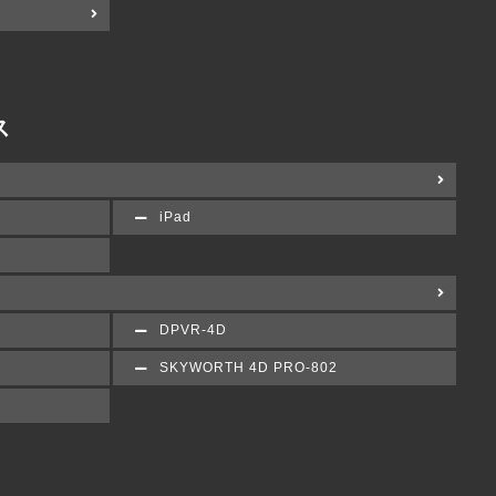
ス
iPad
DPVR-4D
SKYWORTH 4D PRO-802