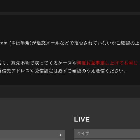
com
(＠は半角)が迷惑メールなどで拒否されていないかご確認の上
おり、宛先不明で戻ってくるケースや
何度お返事差し上げても同じ
返信先アドレスや受信設定は必ずご確認のうえ送信ください。
LIVE
ライブ