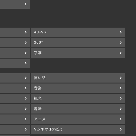
4D-VR
360°
字幕
怖い話
音楽
観光
趣味
アニメ
Vシネマ(R指定)