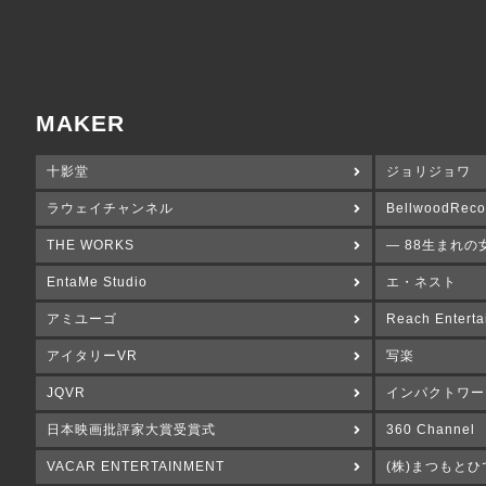
MAKER
十影堂
ジョリジョワ
ラウェイチャンネル
BellwoodReco
THE WORKS
― 88生まれの
EntaMe Studio
エ・ネスト
アミユーゴ
Reach Enterta
アイタリーVR
写楽
JQVR
インパクトワー
日本映画批評家大賞受賞式
360 Channel
VACAR ENTERTAINMENT
(株)まつもとひ