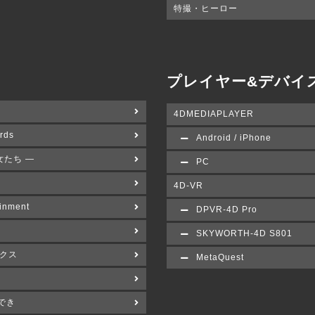
特撮・ヒーロー
プレイヤー&デバイ
4DMEDIAPLAYER
rds
Android / iPhone
女たち ―
PC
4D-VR
inment
DPVR-4D Pro
SKYWORTH-4D S801
クス
MetaQuest
でき