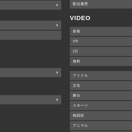
配信履歴
VIDEO
新着
VR
2D
無料
アイドル
文化
舞台
スポーツ
格闘技
アニマル