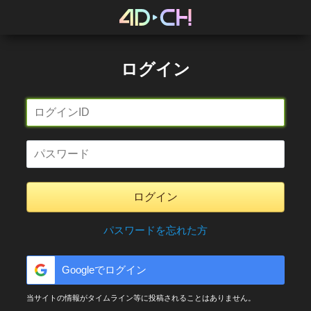
ログイン
ログイン
パスワードを忘れた方
Googleでログイン
当サイトの情報がタイムライン等に投稿されることはありません。