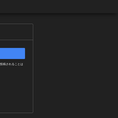
投稿されることは