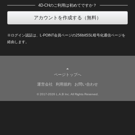
4D-CHのご利用は初めてですか？
アカウントを作成する（無料）
※ログイン認証は、L-POINT会員ページの256bitSSL暗号化通信ページを
経由します。
ページトップへ
運営会社
利用規約
お問い合わせ
© 2017-2026 L.A.B Inc. All Rights Reserved.