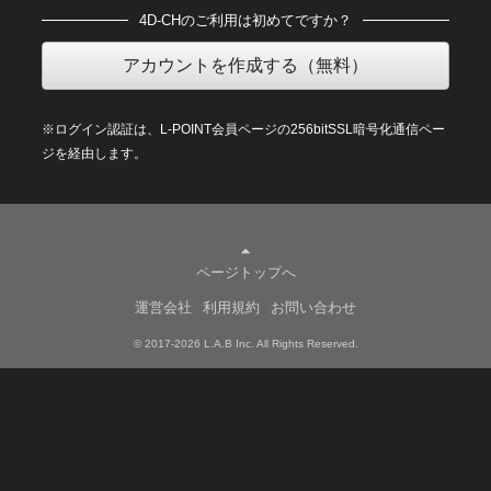
4D-CHのご利用は初めてですか？
アカウントを作成する（無料）
※ログイン認証は、L-POINT会員ページの256bitSSL暗号化通信ペー
ジを経由します。
ページトップへ
運営会社
利用規約
お問い合わせ
© 2017-2026 L.A.B Inc. All Rights Reserved.