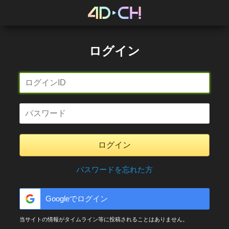
ログイン
ログイン
パスワードを忘れた方
Googleでログイン
当サイトの情報がタイムライン等に投稿されることはありません。