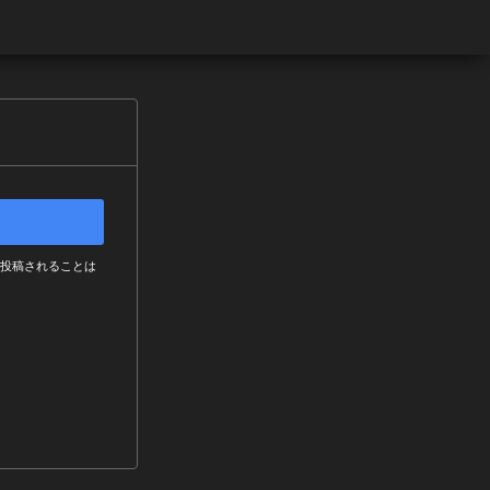
投稿されることは