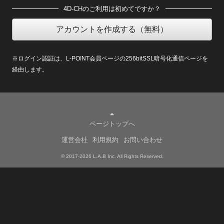
4D-CHのご利用は初めてですか？
アカウントを作成する（無料）
※ログイン認証は、L-POINT会員ページの256bitSSL暗号化通信ページを
経由します。
ページトップへ
運営会社
利用規約
お問い合わせ
© 2017-2026 L.A.B Inc. All Rights Reserved.