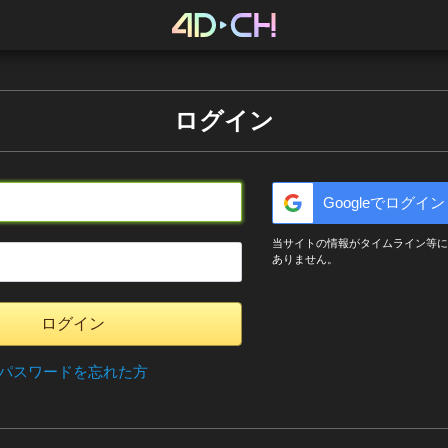
ログイン
Googleでログイン
当サイトの情報がタイムライン等に
ありません。
ログイン
パスワードを忘れた方