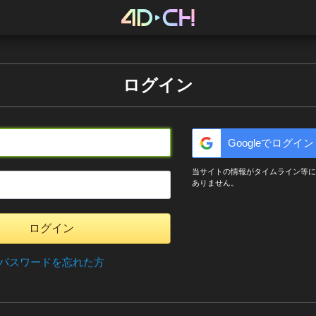
ログイン
Googleでログイン
当サイトの情報がタイムライン等に
ありません。
ログイン
パスワードを忘れた方