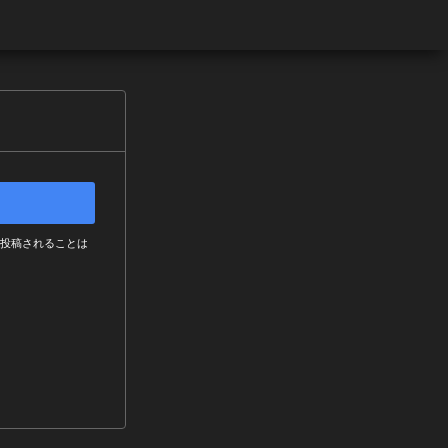
投稿されることは