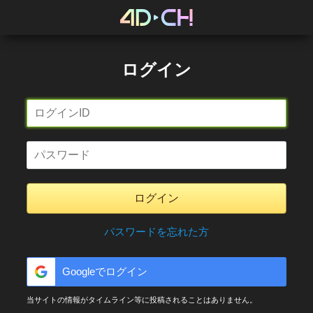
ログイン
ログイン
パスワードを忘れた方
Googleでログイン
当サイトの情報がタイムライン等に投稿されることはありません。