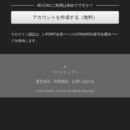
4D-CHのご利用は初めてですか？
アカウントを作成する（無料）
※ログイン認証は、L-POINT会員ページの256bitSSL暗号化通信ペー
ジを経由します。
ページトップへ
運営会社
利用規約
お問い合わせ
© 2017-2026 L.A.B Inc. All Rights Reserved.