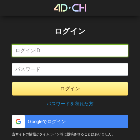
ログイン
ログイン
パスワードを忘れた方
Googleでログイン
当サイトの情報がタイムライン等に投稿されることはありません。