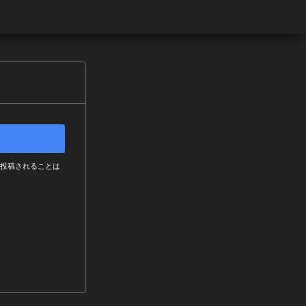
投稿されることは