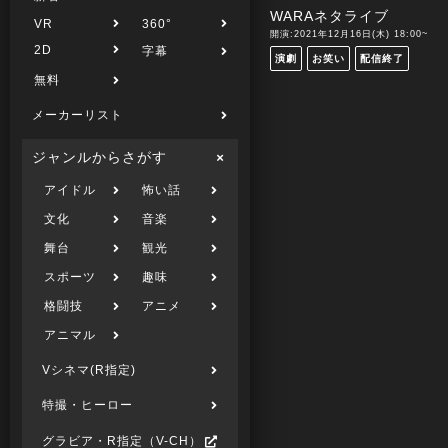
WARAネタライブ
VR
360°
開演:2021年12月16日(木) 18:00~
2D
字幕
演劇
お笑い
配信終了
無料
メーカーリスト
ジャンルからさがす
アイドル
怖い話
文化
音楽
舞台
観光
スポーツ
趣味
格闘技
アニメ
アニマル
Vシネマ(R指定)
特撮・ヒーロー
グラビア・R指定（V-CH）