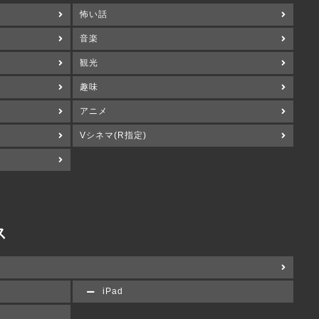
怖い話
音楽
観光
趣味
アニメ
Vシネマ(R指定)
ス
iPad