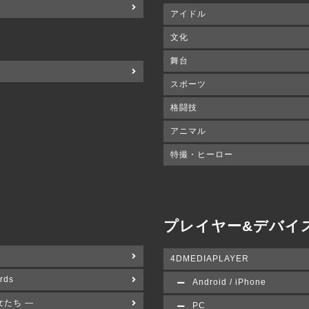
アイドル
文化
舞台
スポーツ
格闘技
アニマル
特撮・ヒーロー
プレイヤー&デバイ
4DMEDIAPLAYER
rds
Android / iPhone
女たち ―
PC