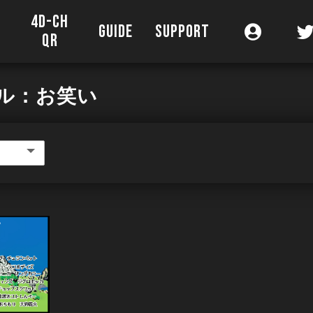
4D-CH
O
GUIDE
SUPPORT
QR
ル：お笑い