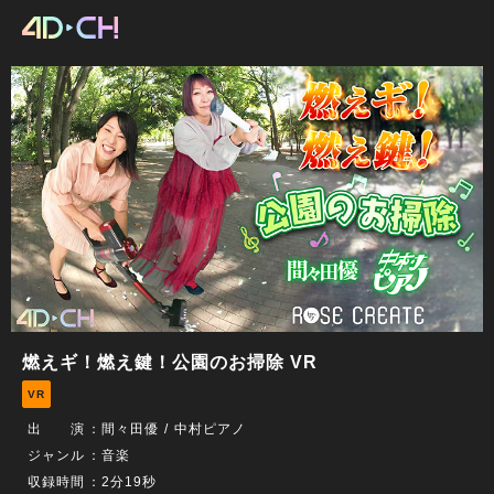
燃えギ！燃え鍵！公園のお掃除 VR
VR
出 演
：
間々田優
中村ピアノ
ジャンル
：音楽
収録時間
：2分19秒