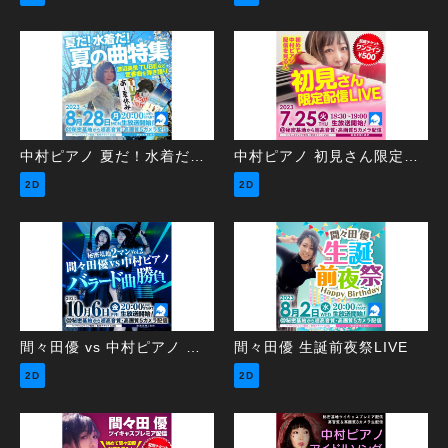
中村ピアノ 夏だ！水着だ！夏の曲特集
中村ピアノ 初見さん限定配信LIVE
2D
2D
間々田優 vs 中村ピアノ ～バラード曲勝負～
間々田優 生誕前夜祭LIVE
2D
2D