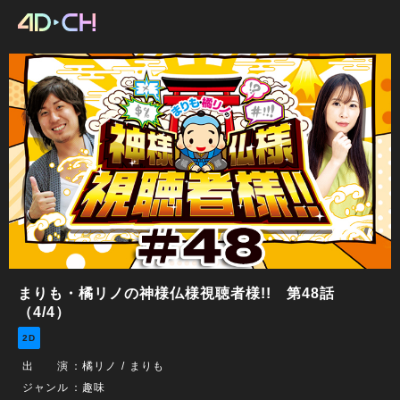
まりも・橘リノの神様仏様視聴者様!! 第48話
（4/4）
2D
出 演
：
橘リノ
まりも
ジャンル
：趣味