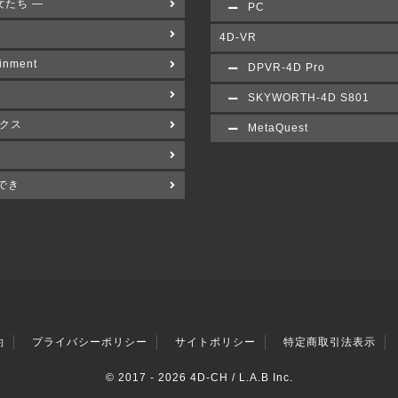
女たち ―
PC
4D-VR
inment
DPVR-4D Pro
SKYWORTH-4D S801
クス
MetaQuest
でき
約
プライバシーポリシー
サイトポリシー
特定商取引法表示
© 2017 -
2026 4D-CH / L.A.B Inc.