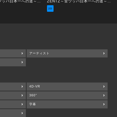
ZENTZ～全ツッパ日本一への道～ 第44話（2/2）
ZENTZ～全ツッパ日本一への道～ 第43話（1/2）
2D
アーティスト
4D-VR
360°
字幕