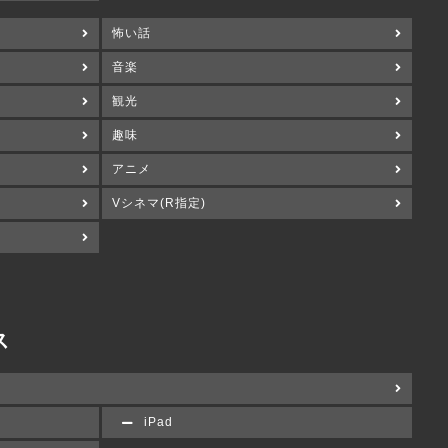
怖い話
音楽
観光
趣味
アニメ
Vシネマ(R指定)
ス
iPad