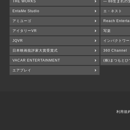
THE WORKS
― 88生まれの
EntaMe Studio
エ・ネスト
アミユーゴ
Reach Enterta
アイタリーVR
写楽
JQVR
インパクトワー
日本映画批評家大賞受賞式
360 Channel
VACAR ENTERTAINMENT
(株)まつもとひ
エアプレイ
利用規