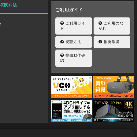
視聴方法
ご利用ガイド
ご利用ガイ
ご利用のな
？
ド
がれ
視聴方法
推奨環境
視聴動作確
認