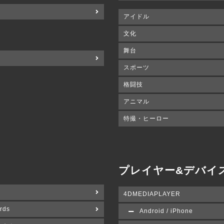
アイドル
文化
舞台
スポーツ
格闘技
アニマル
特撮・ヒーロー
プレイヤー&デバイ
4DMEDIAPLAYER
rds
Android / iPhone