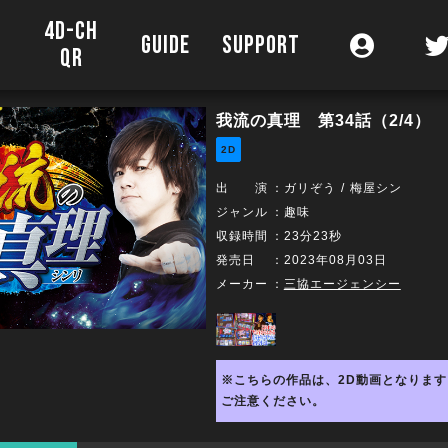
4D-CH
O
GUIDE
SUPPORT
QR
我流の真理 第34話（2/4）
2D
出 演
：
ガリぞう
梅屋シン
ジャンル
：趣味
収録時間
：23分23秒
発売日
：2023年08月03日
メーカー
：
三協エージェンシー
※こちらの作品は、2D動画となります
ご注意ください。