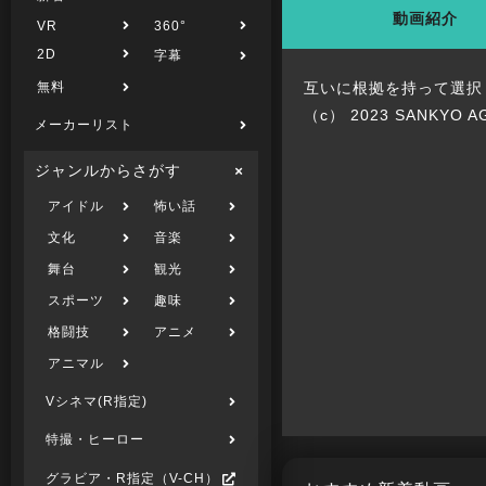
動画紹介
VR
360°
2D
字幕
無料
互いに根拠を持って選択
（c） 2023 SANKYO AG
メーカーリスト
ジャンルからさがす
アイドル
怖い話
文化
音楽
舞台
観光
スポーツ
趣味
格闘技
アニメ
アニマル
Vシネマ(R指定)
特撮・ヒーロー
グラビア・R指定（V-CH）