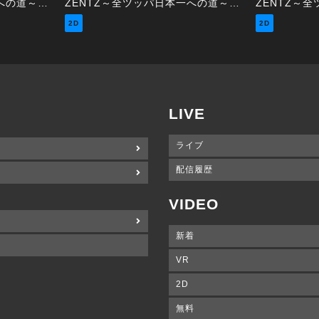
ZENTZ～全ツッパ日本一への道～ 第46話（2/2）
ZENTZ～全ツッパ日本一への道～ 第45話（1/2）
2D
2D
LIVE
ライブ
配信履歴
VIDEO
新着
VR
2D
無料