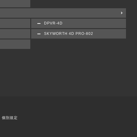
DPVR-4D
SKYWORTH 4D PRO-802
個別規定