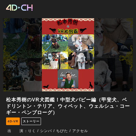
松本秀樹のVR犬図鑑！中型犬パピー編（甲斐犬、ベ
ドリントン・テリア、ウィペット、ウェルシュ・コー
ギー・ペンブローグ）
4D-VR
ストーリー
出 演
：
りく
シンバ
ちびた
アクセル