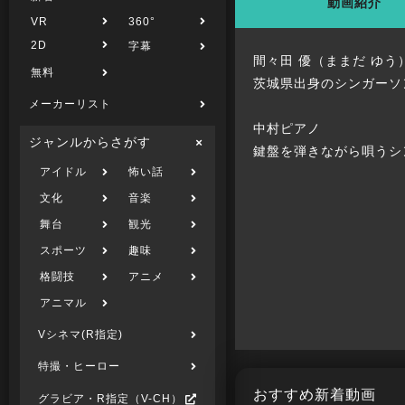
動画紹介
VR
360°
2D
字幕
間々田 優（ままだ ゆう
無料
茨城県出身のシンガーソ
メーカーリスト
中村ピアノ
ジャンルからさがす
鍵盤を弾きながら唄うシ
アイドル
怖い話
文化
音楽
舞台
観光
スポーツ
趣味
格闘技
アニメ
アニマル
Vシネマ(R指定)
特撮・ヒーロー
おすすめ新着動画
グラビア・R指定（V-CH）