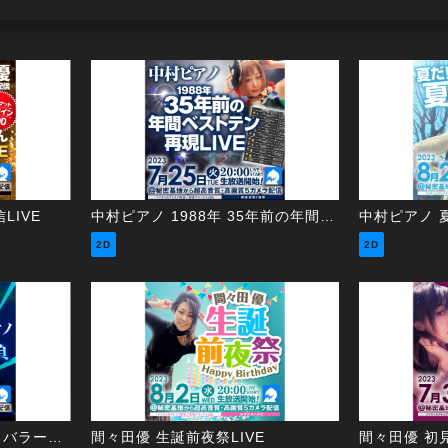
LIVE
中村ピアノ 1988年 35年前の年間ベストテン再現LIVE
2D
2D
間々田優 vs 中村ピアノ ～バラード曲勝負～
間々田優 生誕前夜祭LIVE
間々田優 初