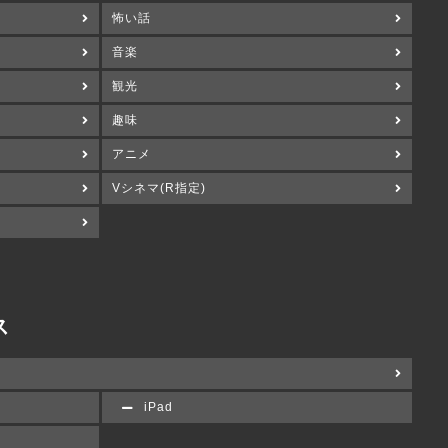
怖い話
音楽
観光
趣味
アニメ
Vシネマ(R指定)
ス
iPad