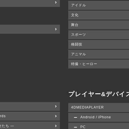
アイドル
文化
舞台
スポーツ
格闘技
アニマル
特撮・ヒーロー
プレイヤー&デバイ
4DMEDIAPLAYER
rds
Android / iPhone
女たち ―
PC