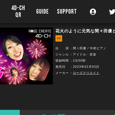
4D-CH
O
GUIDE
SUPPORT
QR
花火のように元気な間々田優と
VR
出 演
：
間々田優
中村ピアノ
ジャンル
：アイドル・音楽
収録時間
：2分50秒
発売日
：2023年02月03日
メーカー
：
ローズクリエイト