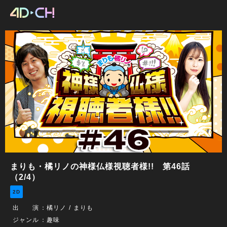
まりも・橘リノの神様仏様視聴者様!! 第46話
（2/4）
2D
出 演
：
橘リノ
まりも
ジャンル
：趣味