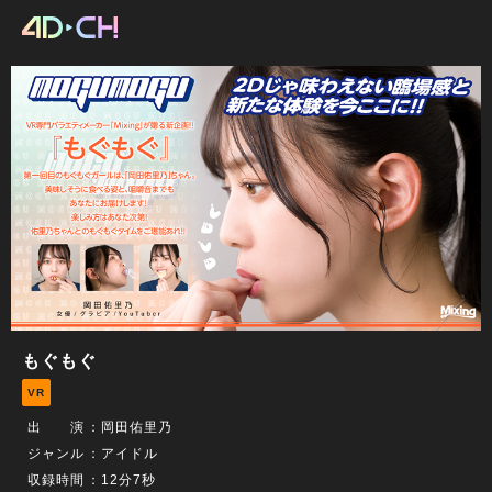
もぐもぐ
VR
出 演
：
岡田佑里乃
ジャンル
：アイドル
収録時間
：12分7秒