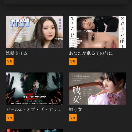
洗髪タイム
あなたが眠るその前に
VR
VR
ガールZ・オブ・ザ・デッド エピソード2
戦う女
VR
VR