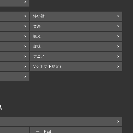
怖い話
音楽
観光
趣味
アニメ
Vシネマ(R指定)
ス
iPad