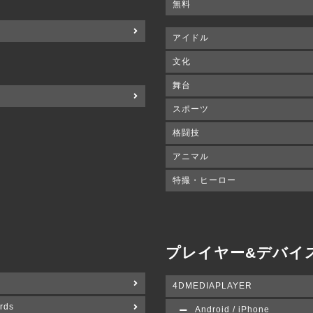
無料
アイドル
文化
舞台
スポーツ
格闘技
アニマル
特撮・ヒーロー
プレイヤー&デバイ
4DMEDIAPLAYER
rds
Android / iPhone