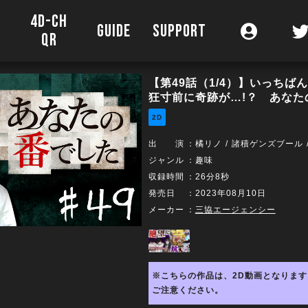
4D-CH
O
GUIDE
SUPPORT
QR
【第49話（1/4）】いっちば
狂寸前に奇跡が…!？ あなた
2D
出 演
：
橘リノ
諸積ゲンズブール
ジャンル
：趣味
収録時間
：26分8秒
発売日
：2023年08月10日
メーカー
：
三協エージェンシー
※こちらの作品は、2D動画となります
ご注意ください。