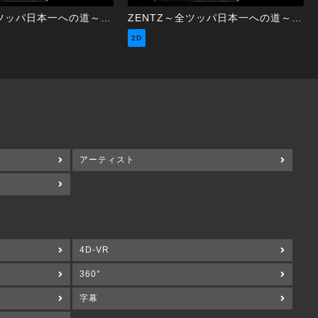
ZENTZ～全ツッパ日本一への道～ 第44話（2/2）
ZENTZ～全ツッパ日本一への道～ 第43話（1/2）
2D
アーティスト
4D-VR
360°
字幕