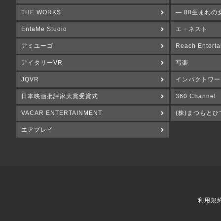
THE WORKS
― 88生まれの
EntaMe Studio
エ・ネスト
アミユーゴ
Reach Enterta
アイタリーVR
写楽
JQVR
インパクトワー
日本映画批評家大賞受賞式
360 Channel
VACAR ENTERTAINMENT
(株)まつもとひ
エアプレイ
利用規