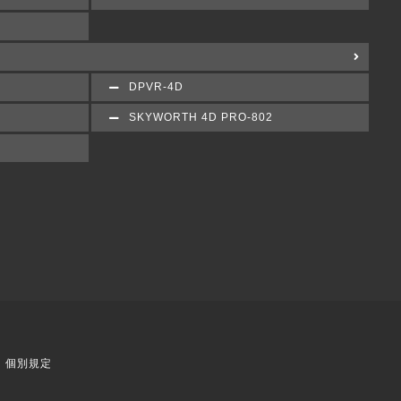
DPVR-4D
SKYWORTH 4D PRO-802
個別規定