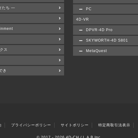
女たち ―
PC
4D-VR
inment
DPVR-4D Pro
SKYWORTH-4D S801
クス
MetaQuest
でき
約
プライバシーポリシー
サイトポリシー
特定商取引法表示
© 2017 -
2026 4D-CH / L.A.B Inc.