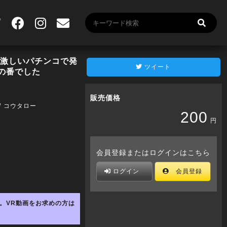
ん激しいパチンコで発
ツイート
の番でした
販売価格
コウタロー
200
円
会員登録またはログインはこちら
ログイン
会員登録
。VR動画をお求めの方は