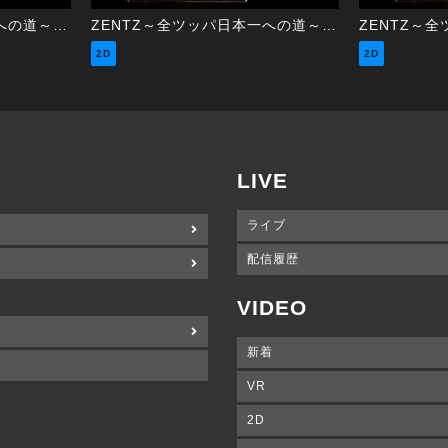
ZENTZ～全ツッパ日本一への道～ 第46話（2/2）
ZENTZ～全ツッパ日本一への道～ 第45話（1/2）
2D
2D
LIVE
ライブ
配信履歴
VIDEO
新着
VR
2D