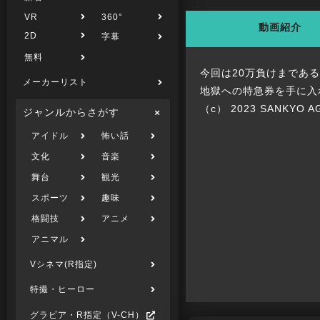
VR
360°
動画紹介
2D
字幕
無料
今回は20万負けまであ
メーカーリスト
地獄への特急券を手に入
（c） 2023 SANKYO AG
ジャンルからさがす
アイドル
怖い話
文化
音楽
舞台
観光
スポーツ
趣味
格闘技
アニメ
アニマル
Vシネマ(R指定)
特撮・ヒーロー
グラビア・R指定（V-CH）