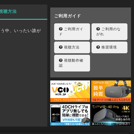
視聴方法
ご利用ガイド
ご利用ガイ
ご利用のな
願う中、いったい誰が
ド
がれ
視聴方法
推奨環境
視聴動作確
認