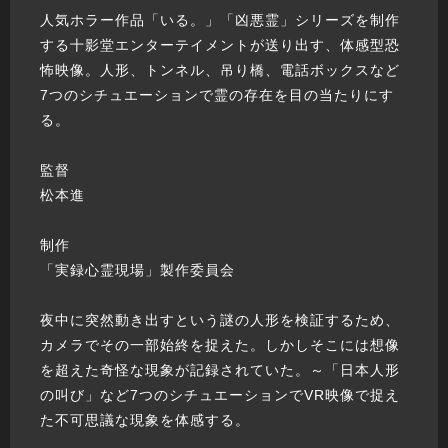
人気ホラー作品「いる。」「凶悪霊」シリーズを制作
する十影堂エンターテイメントが送り出す、体感型恐
怖映像。人形、トンネル、吊り橋、電話ボックスなど
7つのシチュエーションで霊の存在を目の当たりにす
る。
監督
松本進
制作
「実録心霊現場」製作委員会
夜中に突然動き出すという謎の人形を検証するため、
カメラでその一部始終を捉えた。しかしそこには想像
を超えた奇怪な現象が記録されていた。～「日本人形
の叫び」など7つのシチュエーションでVR映像で捉え
た不可思議な現象を体感する。