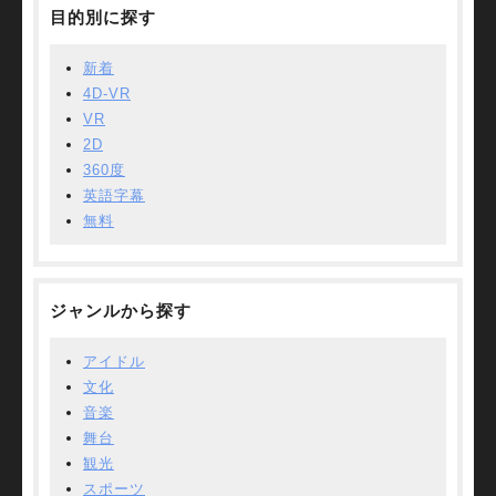
目的別に探す
新着
4D-VR
VR
2D
360度
英語字幕
無料
ジャンルから探す
アイドル
文化
音楽
舞台
観光
スポーツ