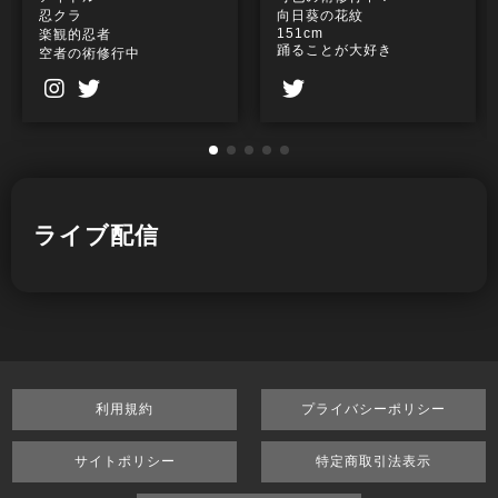
忍クラ
向日葵の花紋
151cm
楽観的忍者
踊ることが大好き
空者の術修行中
甘党
翡翠葛の華紋
長崎出身
ライブ配信
利用規約
プライバシーポリシー
サイトポリシー
特定商取引法表示