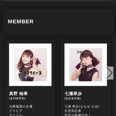
MEMBER
真野 柚希
七瀬果歩
(まのゆずき)
(ななせかほ)
元葬儀屋の女優
七瀬 果歩(ななせ かほ)
グラビア
生意気忍者
アイドル
可也の術修行中！