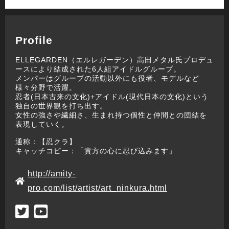
Profile
ELLEGARDEN（エルレガーデン）高田メタル氏プロデュ
ースにより結成された6人組アイドルグループ。
メンバーはグループの活動以外にも役者、モデルなど
様々分野で活躍。
忍者(日本古来の文化)+アイドル(現代日本の文化)という
独自の世界観を打ち出す。
女性の強さや繊細さ、生まれ持つ個性と仲間との団結を
表現していく。
通称：【忍クラ】
キャッチコピー：「貴方の心に忍び込みます」
http://amity-
pro.com/list/artist/art_ninkura.html