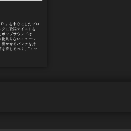
.R.」を中心にしたプロ
ングに歌謡テイストを
たポップサウンドは、
ゃ物足りないミュージ
に響かせるパンチを持
石を投じるべく、”ミッ
活動を展開し、全国にそ
、ルーキーズを増殖