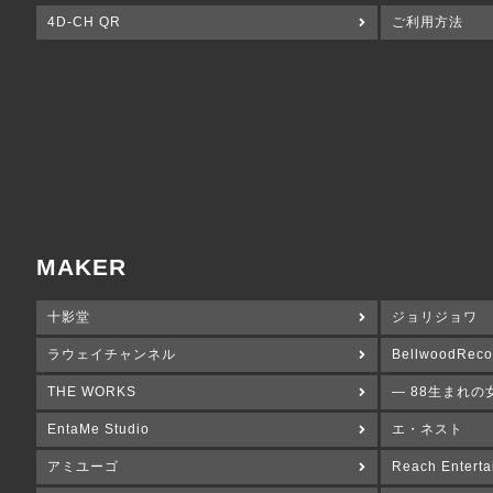
4D-CH QR
ご利用方法
MAKER
十影堂
ジョリジョワ
ラウェイチャンネル
BellwoodReco
THE WORKS
― 88生まれの
EntaMe Studio
エ・ネスト
アミユーゴ
Reach Enterta