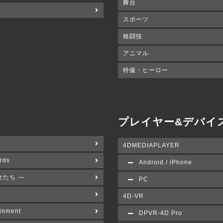
舞台
スポーツ
格闘技
アニマル
特撮・ヒーロー
プレイヤー&デバイ
4DMEDIAPLAYER
rds
Android / iPhone
女たち ―
PC
4D-VR
inment
DPVR-4D Pro