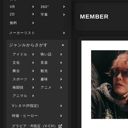
VR
360°
2D
字幕
MEMBER
無料
メーカーリスト
ジャンルからさがす
アイドル
怖い話
文化
音楽
舞台
観光
スポーツ
趣味
格闘技
アニメ
アニマル
Vシネマ(R指定)
特撮・ヒーロー
グラビア・R指定（V-CH）