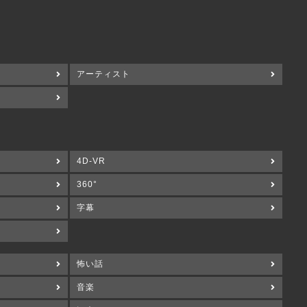
アーティスト
4D-VR
360°
字幕
怖い話
音楽