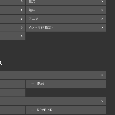
観光
趣味
アニメ
Vシネマ(R指定)
ス
iPad
DPVR-4D