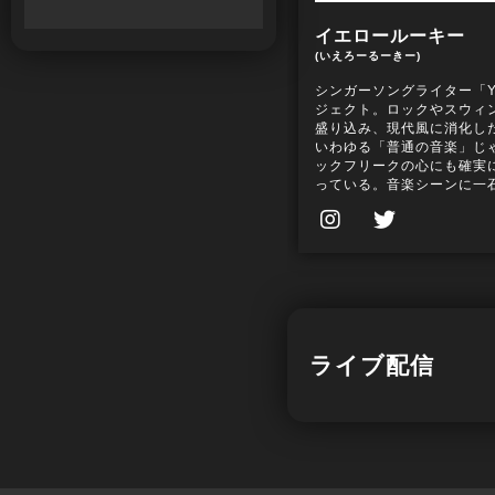
イエロールーキー
(いえろーるーきー)
シンガーソングライター「Y
ジェクト。ロックやスウィ
盛り込み、現代風に消化し
いわゆる「普通の音楽」じ
ックフリークの心にも確実
っている。音楽シーンに一
ション”(＝作戦)と称した
の音楽を好んで繋がる仲間
中。
ライブ配信