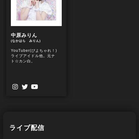
中原みりん
(なかはら みりん)
YouTuber(ぴよちゃれ！)
ライブアイドル他。元ナ
ト☆カン白。
ライブ配信