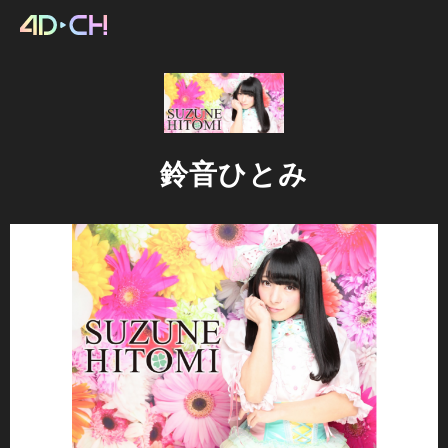
鈴音ひとみ