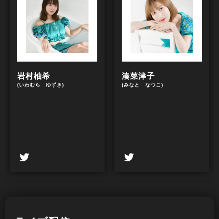
岩村柚希
湊菜津子
(いわむら ゆずき)
(みなと なつこ)