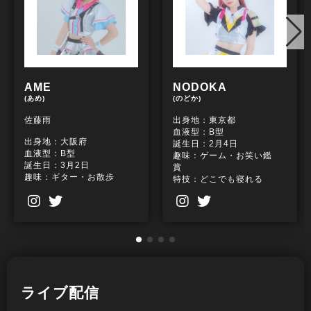
AME
NODOKA
(あめ)
(のどか)
佐藤雨
出身地：東京都
血液型：B型
出身地：大阪府
誕生日：2月4日
血液型：B型
趣味：ゲーム・お笑い鑑
誕生日：3月2日
賞
趣味：ギター・お散歩
特技：どこでも寝れる
特技：足の指で物をつか
むこと
ライブ配信