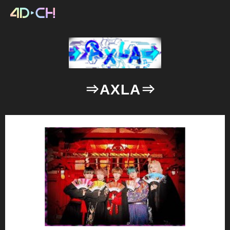
⇒AXLA⇒