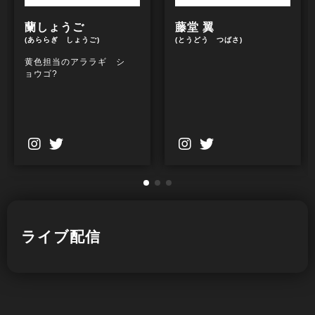
蘭しょうご
藤堂 翼
(あららぎ しょうご)
(とうどう つばさ)
黄色担当のアララギ シ
ョウゴ?
ライブ配信