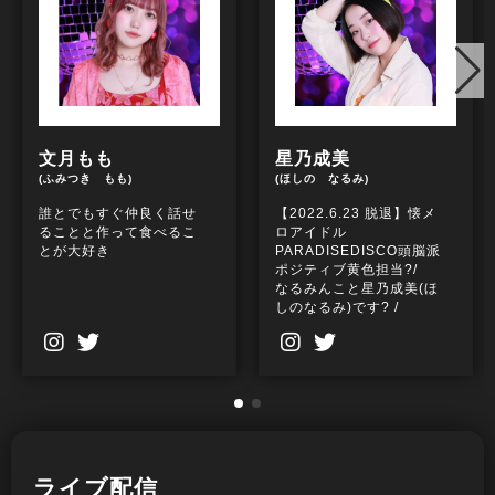
文月もも
星乃成美
(ふみつき もも)
(ほしの なるみ)
誰とでもすぐ仲良く話せ
【2022.6.23 脱退】懐メ
ることと作って食べるこ
ロアイドル
とが大好き
PARADISEDISCO頭脳派
ポジティブ黄色担当?/
なるみんこと星乃成美(ほ
しのなるみ)です? /
ライブ配信