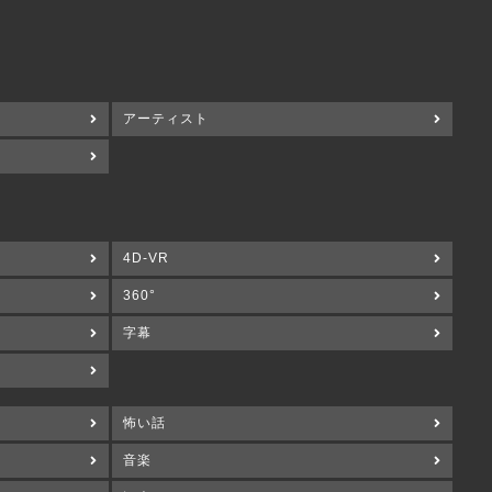
アーティスト
4D-VR
360°
字幕
怖い話
音楽