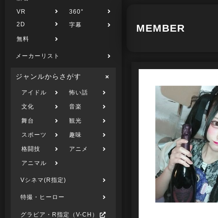
VR
360°
2D
字幕
MEMBER
無料
メーカーリスト
ジャンルからさがす
アイドル
怖い話
文化
音楽
舞台
観光
スポーツ
趣味
格闘技
アニメ
アニマル
Vシネマ(R指定)
特撮・ヒーロー
グラビア・R指定（V-CH）