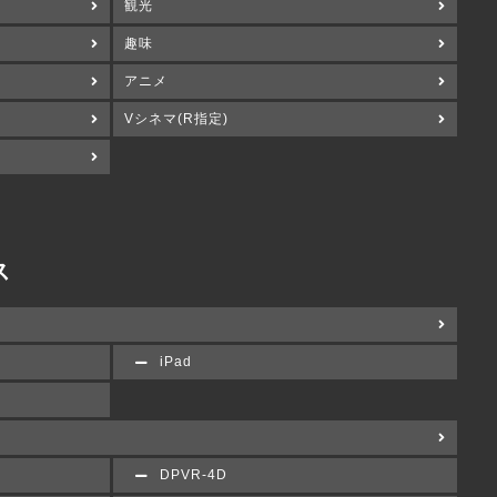
観光
趣味
アニメ
Vシネマ(R指定)
ス
iPad
DPVR-4D