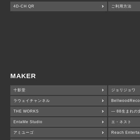
4D-CH QR
ご利用方法
MAKER
十影堂
ジョリジョワ
ラウェイチャンネル
BellwoodReco
THE WORKS
― 88生まれの
EntaMe Studio
エ・ネスト
アミユーゴ
Reach Enterta