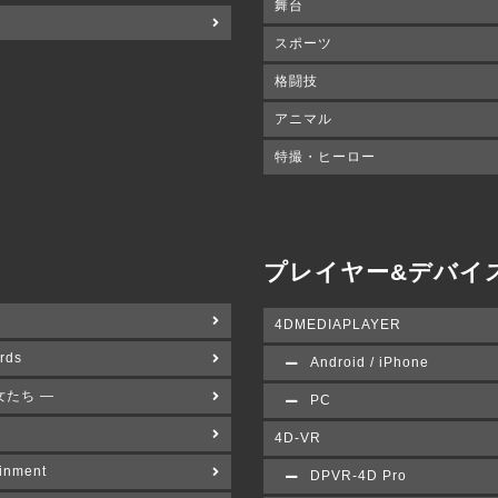
舞台
スポーツ
格闘技
アニマル
特撮・ヒーロー
プレイヤー&デバイ
4DMEDIAPLAYER
rds
Android / iPhone
女たち ―
PC
4D-VR
inment
DPVR-4D Pro