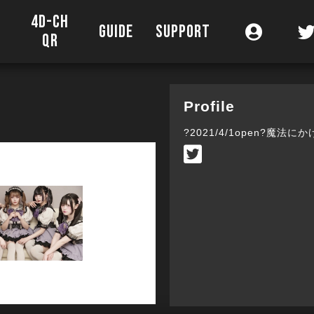
4D-CH
O
GUIDE
SUPPORT
QR
Profile
?2021/4/1open?