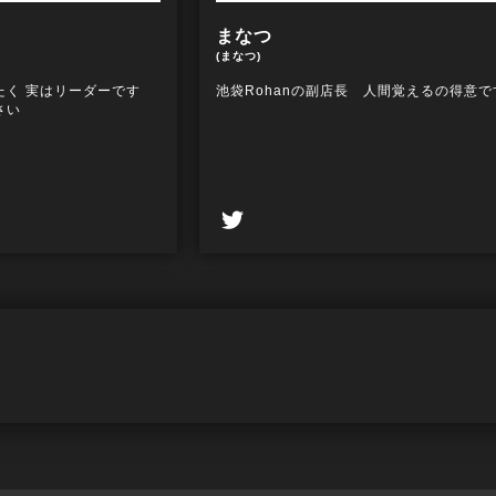
まなつ
(まなつ)
たく 実はリーダーです
池袋Rohanの副店長 人間覚えるの得意で
さい