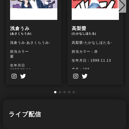
浅倉うみ
高梨螢
(あさくらうみ)
(たかなしほたる)
浅倉うみ-あさくらうみ-
高梨螢-たかなしほたる-
担当カラー
担当カラー：赤
紫
生年月日：1999.11.13
生年月日
身長：155
1997.08.14
出身身長
出身：埼玉
161
血液型：(多分)O型
出身
静岡
特技：その日の喉の調子
が分かる、前方倒立回
血液型
転、ラテアート
A型
ライブ配信
趣味：トマト栽培、御朱
特技
印集め
映像制作
好きな食べ物：トマト、