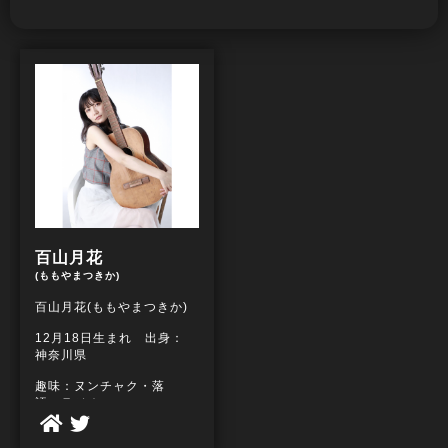
百山月花
(ももやまつきか)
百山月花(ももやまつきか)
12月18日生まれ 出身：
神奈川県
趣味：ヌンチャク・落
語・ラジオ
特技：作詞作曲・バドミ