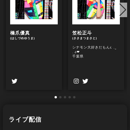
橋爪優真
笠松正斗
(はしづめゆうま)
(ささまつまさと)
シナモン大好きだもん૮ . ̫
. ა❤︎
千葉県
ライブ配信