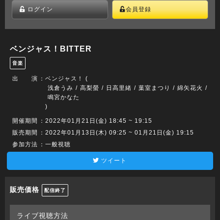
ログイン
会員登録
ベンジャス！BITTER
音楽
出 演
：
ベンジャス！ (
浅倉うみ
高梨螢
日高里緒
葉室まつり
綿矢花火
鳴宮かなた
)
開催期間
：2022年01月21日(金) 18:45 ~ 19:15
販売期間
：2022年01月13日(木) 09:25 ~ 01月21日(金) 19:15
参加方法
：一般視聴
ツイート
販売価格
配信終了
ライブ視聴方法