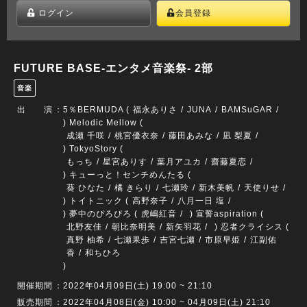
ログイン
会員登録
FUTURE BASE-エンタメ音楽祭- 2部
音楽
出 演
：
5％BERMUDA (
福永ありさ
JUNA
BAMSuGAR
) Melodic Mellow (
成瀬 千咲
桃宮優衣奈
藤田あみな
凪 梨夏
) TokyoStory (
もっち
星宮ありす
葉月アユカ
齋藤夏恋
) キューっと！センチめんたる (
葵 ひなた
橘 きらり
七瀬玲
新木美帆
天使りせ
) トイトニック (
高野奈子
八月一日 塩
) 夢中のぴろぴろ (
虎嶋紅音
) 宣誓aspiration (
北野友佳
朝比奈明美
新矢羽花
) 忍者クライシス (
真野 柚希
七瀬果歩
吉宮七瀬
市原早姫
江副佑
香
和ちひろ
)
開催期間
：2022年04月09日(土) 19:00 ~ 21:10
販売期間
：2022年04月08日(金) 10:00 ~ 04月09日(土) 21:10