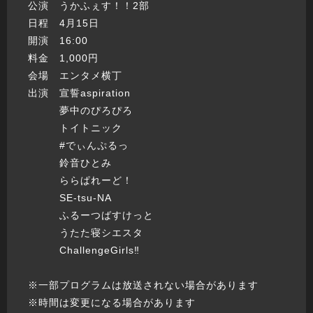
公演 うかふぇす！！2部
日程 4月15日
開演 16:00
料金 1,000円
会場 エンタメ横丁
出演 宣誓aspiration
夢中のぴろぴろ
トイトニック
#でぃんぷるっ
鈴音ひとみ
ららぱれーど！
SE-tsu-NA
ふるーつばすけっと
うたた寝シエスタ
ChallengeGirls‼︎
※一部プログラムは放送されない場合があります
※時間は変更になる場合があります