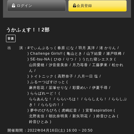
ログイン
会員登録
うかふぇす！！2部
音楽
出 演
：
#でぃんぷるっ (
春原 にな
羽月 真洋
渚 かりん
) Challenge Girls!! (
亀山とき
山下結愛
瀬戸咲稀
) SE-tsu-NA (
ひゆ
りつ
) うたた寝シエスタ (
山田愛穂
汐音亜美奈
月乃苺香
工藤夢來
松かれ
ん
) トイトニック (
高野奈子
八月一日 塩
) ふるーつばすけっと (
麻井彩花
韮塚せりな
彩愛めい
伊夏千尋
) ららぱれーど！ (
ららあんな！
ららいろは！
ららしえら！
ららしぶ
き！
ららなの！
) 夢中のぴろぴろ (
虎嶋紅音
) 宣誓aspiration (
北野友佳
朝比奈明美
新矢羽花
) 鈴音ひとみ (
鈴音ひとみ
)
開催期間
：2022年04月16日(土) 16:00 ~ 20:50