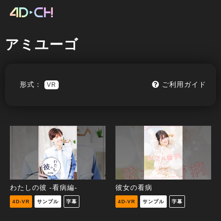
アミユーゴ
形式：
ご利用ガイド
VR
わたしの彼 -看病編-
彼女の看病
4D-VR
サンプル
字幕
4D-VR
サンプル
字幕