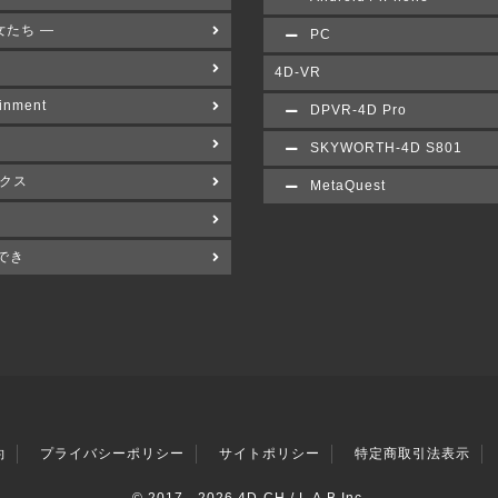
女たち ―
PC
4D-VR
inment
DPVR-4D Pro
SKYWORTH-4D S801
クス
MetaQuest
でき
約
プライバシーポリシー
サイトポリシー
特定商取引法表示
© 2017 -
2026 4D-CH / L.A.B Inc.