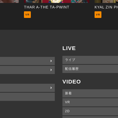
THAR A-THE TA-PWINT
KYAL ZIN 
VR
VR
LIVE
ライブ
配信履歴
VIDEO
新着
VR
2D