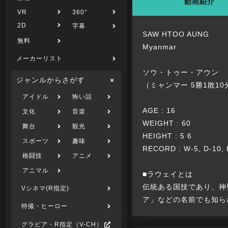
動画紹介
VR
360°
2D
字幕
SAW HTOO AUNG
無料
Myanmar
メーカーリスト
ソウ・トゥー・アウン
ジャンルからさがす
（ミャンマー 5勝1敗10
アイドル
怖い話
AGE : 16
文化
音楽
WEIGHT : 60
舞台
観光
HEIGHT : 5 6
スポーツ
趣味
RECORD : W-5, D-10, 
格闘技
アニメ
アニマル
■ラウェイとは
伝統ある国技であり、神
Vシネマ(R指定)
ア」などの名前でも知ら
特撮・ヒーロー
グラビア・R指定（V-CH）