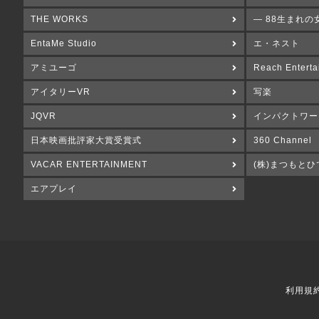
THE WORKS
― 88生まれの
EntaMe Studio
エ・ネスト
アミユーゴ
Reach Enterta
アイタリーVR
写楽
JQVR
インパクトワー
日本映画批評家大賞受賞式
360 Channel
VACAR ENTERTAINMENT
(株)まつもとひ
エアプレイ
利用規