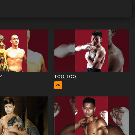
Z
TOO TOO
VR