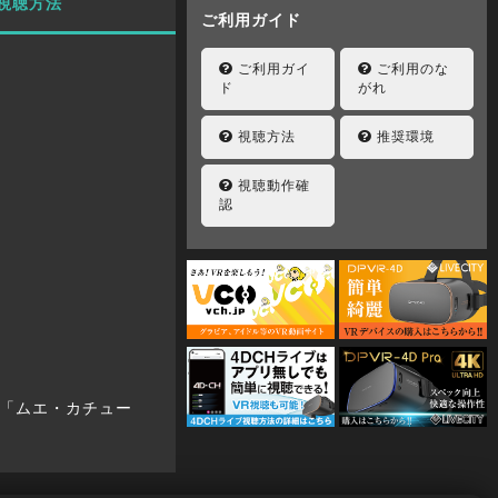
視聴方法
ご利用ガイド
ご利用ガイ
ご利用のな
ド
がれ
視聴方法
推奨環境
視聴動作確
認
「ムエ・カチュー