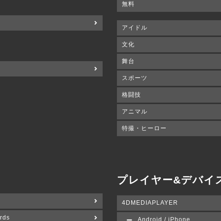
無料
アイドル
文化
舞台
スポーツ
格闘技
アニマル
特撮・ヒーロー
プレイヤー&デバイ
4DMEDIAPLAYER
rds
Android / iPhone