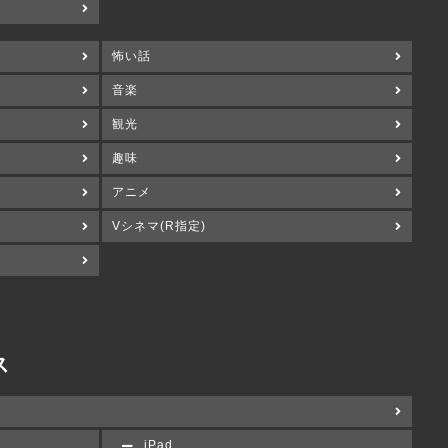
怖い話
音楽
観光
趣味
アニメ
Vシネマ(R指定)
ス
iPad