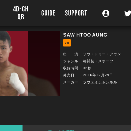
4D-CH
O
GUIDE
SUPPORT
QR
SAW HTOO AUNG
VR
出 演
：
ソウ・トゥー・アウン
ジャンル
：格闘技・スポーツ
収録時間
：36秒
発売日
：2016年12月29日
メーカー
：
ラウェイチャンネル