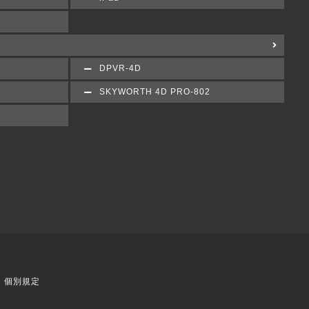
DPVR-4D
SKYWORTH 4D PRO-802
個別規定