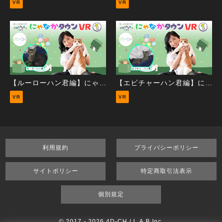
VR
VR
【ルーローハン君編】にゃなかタウンVR①
【エビチャーハン君編】にゃなかタウンVR①
VR
VR
利用規約
プライバシーポリシー
サイトポリシー
特定商取引法表示
個別規定
© 2017 -
2026 4D-CH / L.A.B Inc.