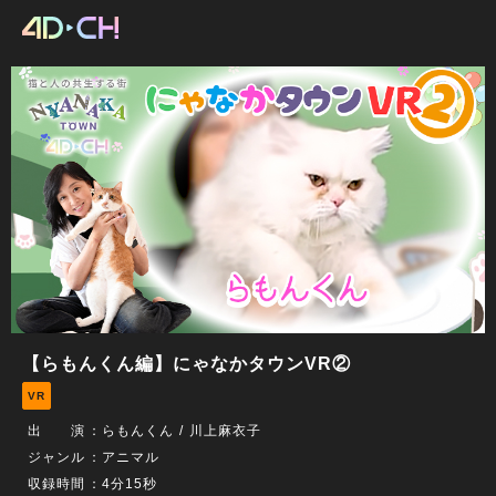
【らもんくん編】にゃなかタウンVR②
VR
出 演
：
らもんくん
川上麻衣子
ジャンル
：アニマル
収録時間
：4分15秒