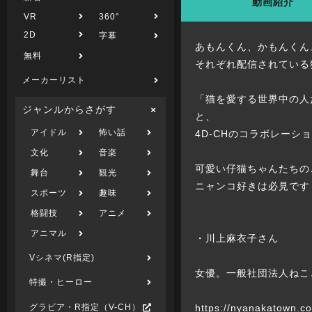
動画紹介
VR
360°
2D
字幕
あもんくん、かもんくん
無料
それぞれ配信されている
メーカーリスト
「猫を愛する世界中の人
ジャンルからさがす
と、
アイドル
怖い話
4D-CHのコラボレーシ
文化
音楽
可愛い仔猫ちゃんたちの
舞台
観光
ニャンコ好きは必見です
スポーツ
趣味
格闘技
アニメ
アニマル
・川上麻衣子さん
Vシネマ(R指定)
女優。一般社団法人ねこ
特撮・ヒーロー
https://nyanakatown.c
グラビア・R指定（V-CH）