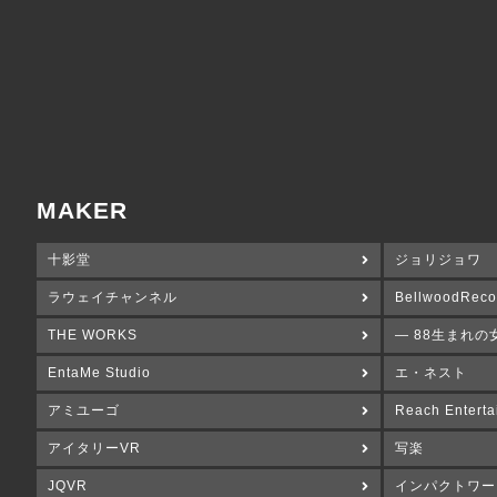
MAKER
十影堂
ジョリジョワ
ラウェイチャンネル
BellwoodReco
THE WORKS
― 88生まれの
EntaMe Studio
エ・ネスト
アミユーゴ
Reach Enterta
アイタリーVR
写楽
JQVR
インパクトワー