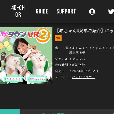
4D-CH
O
GUIDE
SUPPORT
QR
【猫ちゃん4兄弟ご紹介】にゃ
VR
出 演
：
あもんくん
かもんくん
川上麻衣子
ジャンル
：アニマル
収録時間
：8分25秒
発売日
：2024年06月12日
メーカー
：
にゃなかタウン