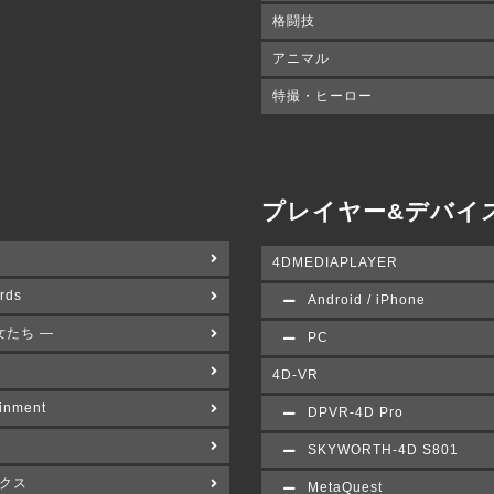
格闘技
アニマル
特撮・ヒーロー
プレイヤー&デバイ
4DMEDIAPLAYER
rds
Android / iPhone
女たち ―
PC
4D-VR
inment
DPVR-4D Pro
SKYWORTH-4D S801
クス
MetaQuest