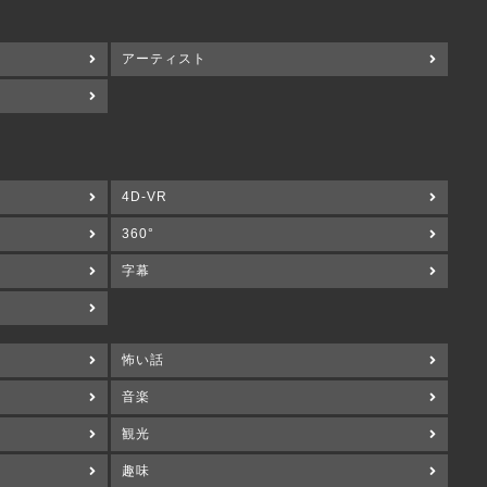
アーティスト
4D-VR
360°
字幕
怖い話
音楽
観光
趣味