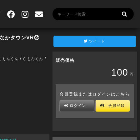
なかタウンVR②
ツイート
しもんくん
らもんくん
販売価格
100
円
会員登録またはログインはこちら
ログイン
会員登録