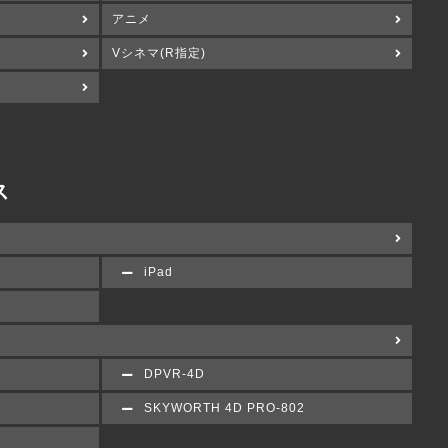
アニメ
Vシネマ(R指定)
ス
iPad
DPVR-4D
SKYWORTH 4D PRO-802