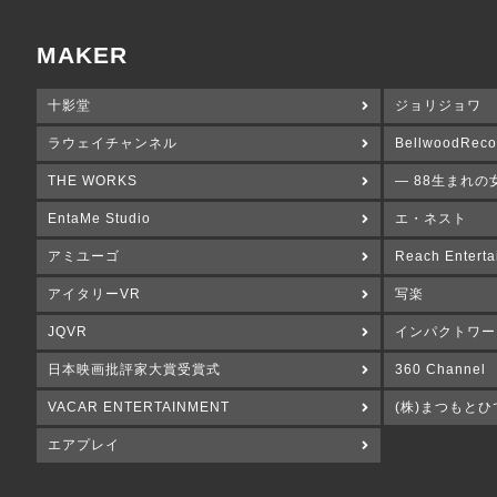
MAKER
十影堂
ジョリジョワ
ラウェイチャンネル
BellwoodReco
THE WORKS
― 88生まれの
EntaMe Studio
エ・ネスト
アミユーゴ
Reach Enterta
アイタリーVR
写楽
JQVR
インパクトワー
日本映画批評家大賞受賞式
360 Channel
VACAR ENTERTAINMENT
(株)まつもとひ
エアプレイ