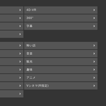
4D-VR
360°
字幕
怖い話
音楽
観光
趣味
アニメ
Vシネマ(R指定)