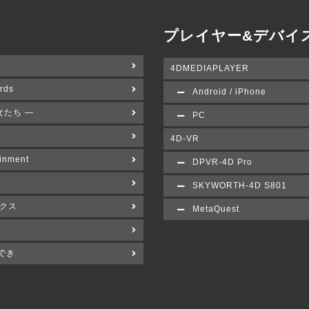
プレイヤー&デバイ
4DMEDIAPLAYER
rds
Android / iPhone
女たち ―
PC
4D-VR
inment
DPVR-4D Pro
SKYWORTH-4D S801
クス
MetaQuest
でき