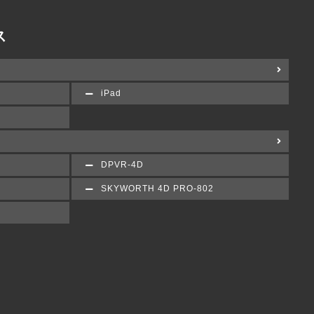
ス
iPad
DPVR-4D
SKYWORTH 4D PRO-802