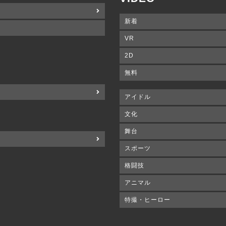
新着
VR
2D
無料
アイドル
文化
舞台
スポーツ
格闘技
アニマル
特撮・ヒーロー