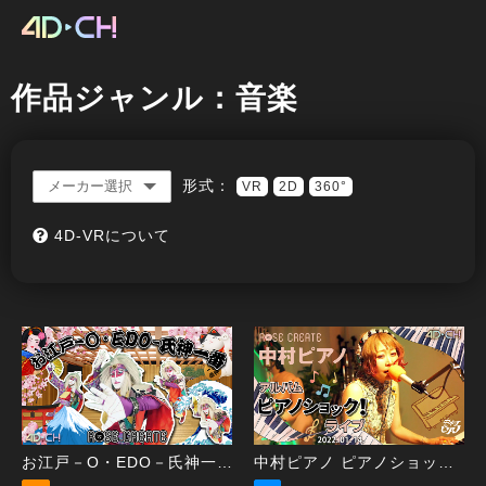
作品ジャンル：音楽
形式：
VR
2D
360°
4D-VRについて
お江戸－O・EDO－氏神一番 VR
中村ピアノ ピアノショック！ライブ