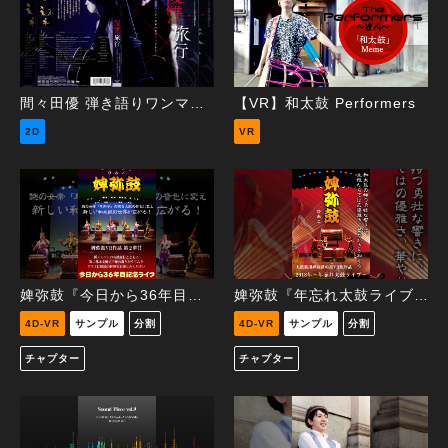
間々田優 弾き語りワンマンツアー「復讐旅行」
【VR】和太鼓 Performers
2D
VR
婢弥鼓『今日から36年目記念ライブ』
婢弥鼓『年忘れ太鼓ライブ』
4D-VR
サンプル
分割
4D-VR
サンプル
分割
チャプター
チャプター