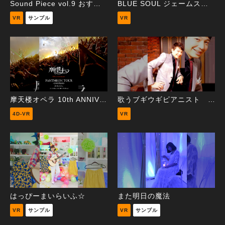
Sound Piece vol.9 おすず。
BLUE SOUL ジェームス小野田（米米CLUB）
VR
サンプル
VR
摩天楼オペラ 10th ANNIVERSARY「PANTHEON TOUR -overture- 」2018.3.2 EX THEATER ROPPONGI
歌うブギウギピアニスト 荒井伝太
4D-VR
VR
はっぴーまいらいふ☆
また明日の魔法
VR
サンプル
VR
サンプル