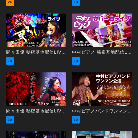
VR
2D
間々田優 秘密基地配信LIVE ～嘘と夢と何かライブ～
中村ピアノ 秘密基地配信LIVE ～カバー曲ライブ～
2D
2D
間々田優 秘密基地配信LIVE ～あたしを誰だと思ってるの＋α～
中村ピアノバンドワンマン公演ナカムラミュージアム
2D
2D