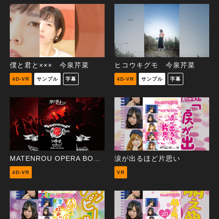
僕と君と××× 今泉芹菜
ヒコウキグモ 今泉芹菜
4D-VR
サンプル
字幕
4D-VR
サンプル
字幕
MATENROU OPERA BOYS ONLY GIG - LIVE摩天狼2017 -
涙が出るほど片思い
4D-VR
VR