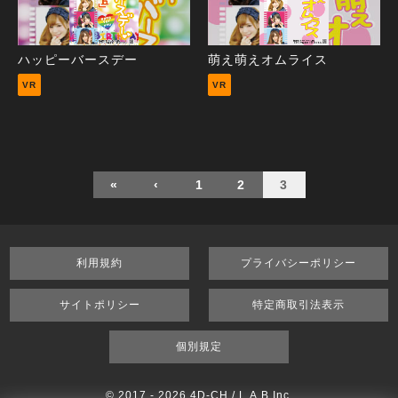
ハッピーバースデー
萌え萌えオムライス
VR
VR
«
‹
1
2
3
利用規約
プライバシーポリシー
サイトポリシー
特定商取引法表示
個別規定
© 2017 -
2026 4D-CH / L.A.B Inc.