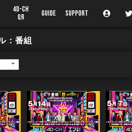
4D-CH
O
GUIDE
SUPPORT
QR
ル：番組