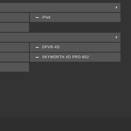
iPad
DPVR-4D
SKYWORTH 4D PRO-802