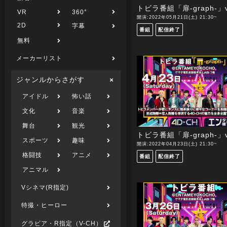
トビラ番組「扉-graph-」vo
VR
360°
開演:2022年05月21日(土) 21:30~
2D
字幕
番組
配信終了
無料
メーカーリスト
ジャンルからさがす
アイドル
怖い話
文化
音楽
舞台
観光
トビラ番組「扉-graph-」vo
スポーツ
趣味
開演:2022年04月23日(土) 21:30~
格闘技
アニメ
番組
配信終了
アニマル
Vシネマ(R指定)
特撮・ヒーロー
グラビア・R指定（V-CH）