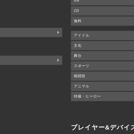
VR
2D
無料
アイドル
文化
舞台
スポーツ
格闘技
アニマル
特撮・ヒーロー
プレイヤー&デバイ