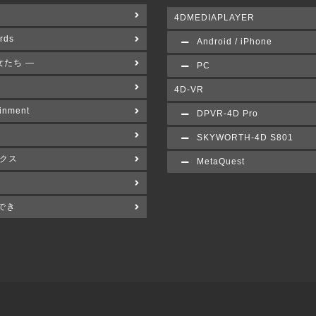
4DMEDIAPLAYER
rds
Android / iPhone
女たち ―
PC
4D-VR
inment
DPVR-4D Pro
SKYWORTH-4D S801
クス
MetaQuest
でき