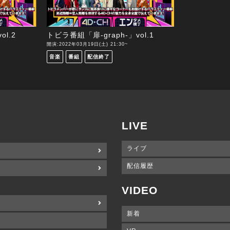
l.2
トビラ番組「扉-graph-」vol.1
開演:2022年03月19日(土) 21:30~
音楽
番組
配信終了
LIVE
ライブ
配信履歴
VIDEO
新着