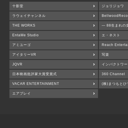
十影堂
ジョリジョワ
ラウェイチャンネル
BellwoodReco
THE WORKS
― 88生まれの
EntaMe Studio
エ・ネスト
アミユーゴ
Reach Enterta
アイタリーVR
写楽
JQVR
インパクトワー
日本映画批評家大賞受賞式
360 Channel
VACAR ENTERTAINMENT
(株)まつもとひ
エアプレイ