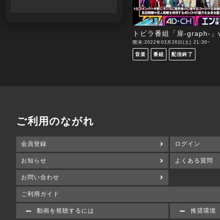
トビラ番組「扉-graph-」vo
開演:2022年03月26日(土) 21:30~
音楽
番組
配信終了
ご利用のながれ
会員登録
ログイン
お知らせ
よくある質問
お問い合わせ
ご利用ガイド
動画を視聴するには
推奨環境