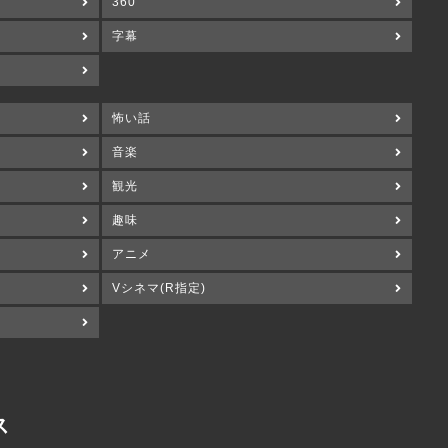
360°
字幕
怖い話
音楽
観光
趣味
アニメ
Vシネマ(R指定)
ス