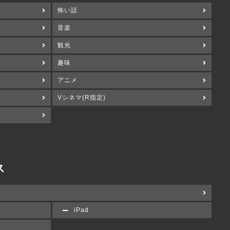
怖い話
音楽
観光
趣味
アニメ
Vシネマ(R指定)
ス
iPad