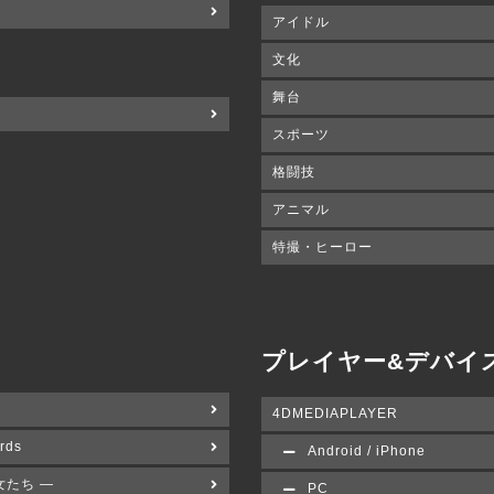
アイドル
文化
舞台
スポーツ
格闘技
アニマル
特撮・ヒーロー
プレイヤー&デバイ
4DMEDIAPLAYER
rds
Android / iPhone
女たち ―
PC