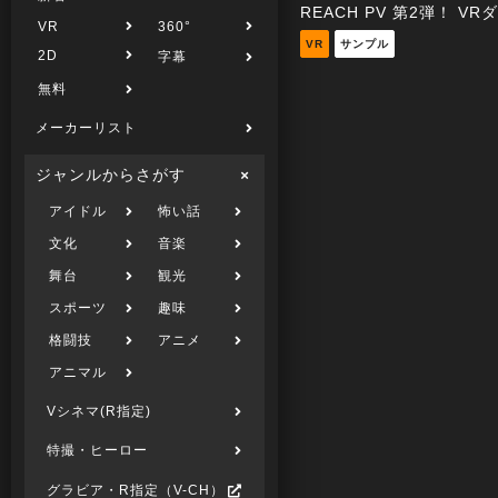
VR
360°
VR
サンプル
2D
字幕
無料
メーカーリスト
ジャンルからさがす
アイドル
怖い話
文化
音楽
舞台
観光
スポーツ
趣味
格闘技
アニメ
アニマル
Vシネマ(R指定)
特撮・ヒーロー
グラビア・R指定（V-CH）