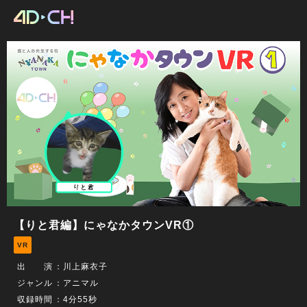
【りと君編】にゃなかタウンVR①
VR
出 演
：
川上麻衣子
ジャンル
：アニマル
収録時間
：4分55秒