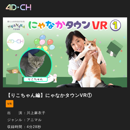
【りこちゃん編】にゃなかタウンVR①
VR
出 演
：
川上麻衣子
ジャンル
：アニマル
収録時間
：4分28秒