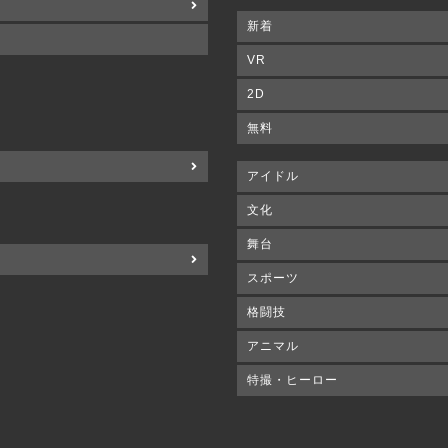
新着
VR
2D
無料
アイドル
文化
舞台
スポーツ
格闘技
アニマル
特撮・ヒーロー