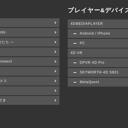
プレイヤー&デバイ
4DMEDIAPLAYER
rds
Android / iPhone
女たち ―
PC
4D-VR
inment
DPVR-4D Pro
SKYWORTH-4D S801
クス
MetaQuest
でき