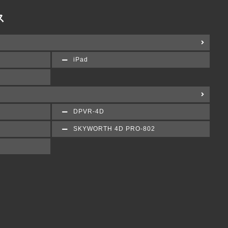
ス
iPad
DPVR-4D
SKYWORTH 4D PRO-802