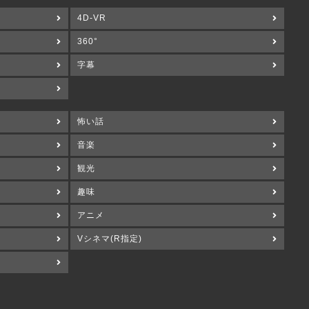
4D-VR
360°
字幕
怖い話
音楽
観光
趣味
アニメ
Vシネマ(R指定)